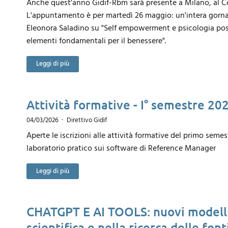
Anche quest'anno Gidif-Rbm sarà presente a Milano, al Co
L'appuntamento è per martedì 26 maggio: un'intera gornata
Eleonora Saladino su "Self empowerment e psicologia posit
elementi fondamentali per il benessere".
Leggi di più
Attività formative - I° semestre 2
04/03/2026
Direttivo Gidif
Aperte le iscrizioni alle attività formative del primo seme
laboratorio pratico sui software di Reference Manager
Leggi di più
CHATGPT E AI TOOLS: nuovi modelli
scientifica e nella ricerca delle font