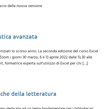
ascio della nuova versione
stica avanzata
ziati lo scorso anno. La seconda edizione del corso Excel
Zoom i giorni 30 marzo, 6 e 13 aprile 2022 dalle 13,30 alle
, formatrice esperta sull'utilizzo di Excel per chi […]
iche della letteratura
my dedicata ad un tema fondamentale per i bibliotecari