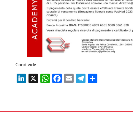
Condividi:
LinkedIn
X
WhatsApp
Facebook
Email
Telegram
Share